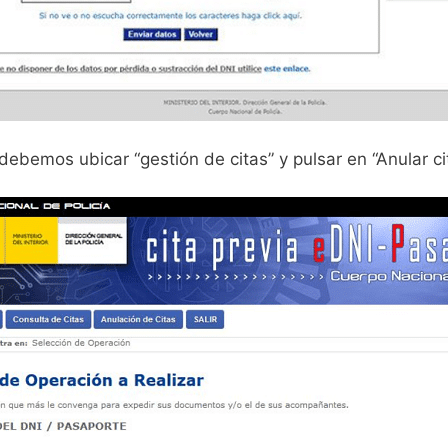
debemos ubicar “gestión de citas” y pulsar en “Anular ci