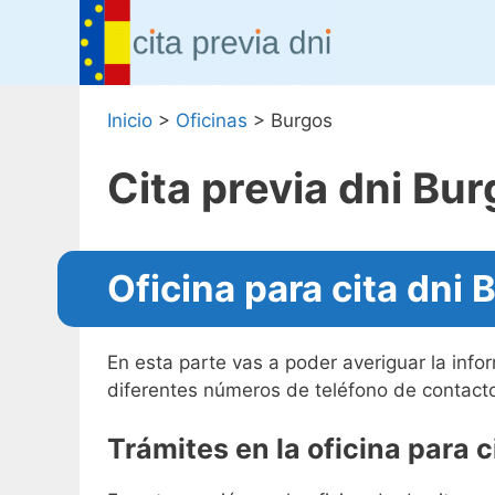
Saltar
al
contenido
Inicio
>
Oficinas
>
Burgos
Cita previa dni Bu
Oficina para cita dni 
En esta parte vas a poder averiguar la inf
diferentes números de teléfono de contacto
Trámites en la oficina para c