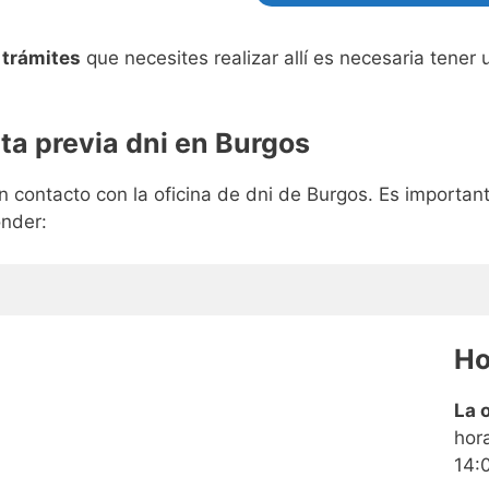
s
trámites
que necesites realizar allí es necesaria tene
ta previa dni en Burgos
 contacto con la oficina de dni de Burgos. Es importa
onder:
Ho
La 
hor
14: