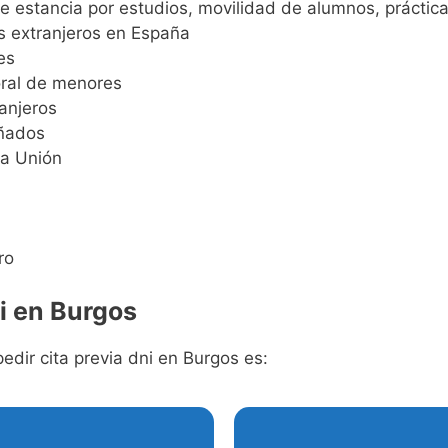
de estancia por estudios, movilidad de alumnos, práctica
os extranjeros en España
es
ral de menores
anjeros
ñados
la Unión
ro
i en Burgos
pedir cita previa dni en Burgos es: